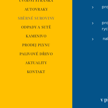
ÚVODNÍ STRÁNKA
pro
AUTOVRAKY
(vá
SBĚRNÉ SUROVINY
pro
ODPADY A SUTĚ
ryc
KAMENIVO
nab
PRODEJ PLYNU
PALIVOVÉ DŘEVO
AKTUALITY
KONTAKT
v p