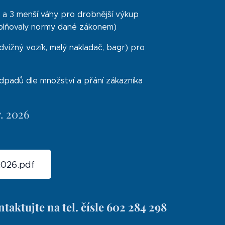
 t) a 3 menší váhy pro drobnější výkup
plňovaly normy dané zákonem)
vižný vozík, malý nakladač, bagr) pro
padů dle množství a přání zákazníka
7. 2026
026.pdf
taktujte na tel. čísle
602 284 298