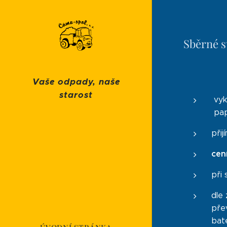
Sběrné s
Vaše odpady, naše
starost
vyk
pap
při
cen
při
dle
pře
bate