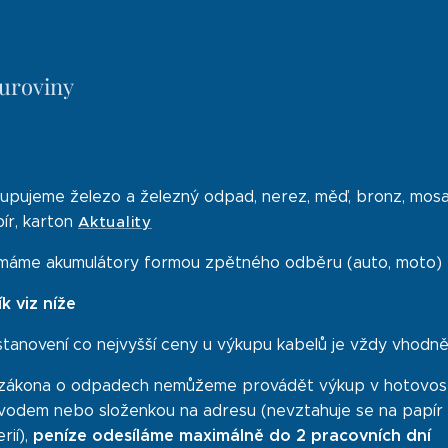
uroviny
upujeme železo a železný odpad, nerez, měď, bronz, mosaz, 
ír, karton
Aktuality
jímáme akumulátory formou zpětného odběru (auto, moto) 
ík viz níže
 stanovení co nejvyšší ceny u výkupu kabelů je vždy vhodn
 zákona o odpadech nemůžeme provádět výkup v hotovost
vodem nebo složenkou na adresu (nevztahuje se na papír
peníze odesíláme maximálně do 2
pracovních dní
rií),