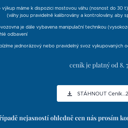
 výkup máme k dispozici mostovou váhu (nosnost do 30
hy jsou pravidelně kalibrovány a kontrolovány, aby s
vozovna je dále vybavena manipulační technikou (vysokozd
hlé odbavení
ízíme jednorázový nebo pravidelný svoz vykupovaných od
ceník je platný od 8. 
STÁHNOUT Ceník...2
řípadě nejasností ohledně cen nás prosím kon